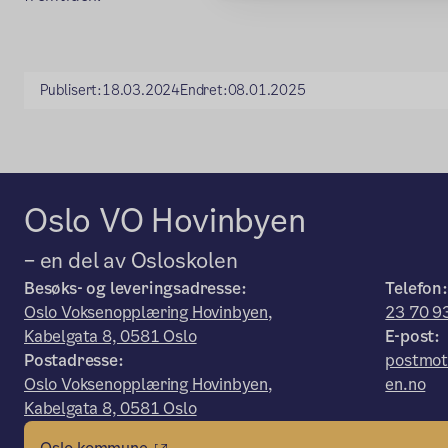
Publisert:
18.03.2024
Endret:
08.01.2025
Oslo VO Hovinbyen
– en del av Osloskolen
Besøks- og leveringsadresse:
Telefon:
Oslo Voksenopplæring Hovinbyen,
23 70 9
Kabelgata 8, 0581 Oslo
E-post:
Postadresse:
postmot
Oslo Voksenopplæring Hovinbyen,
en.no
Kabelgata 8, 0581 Oslo