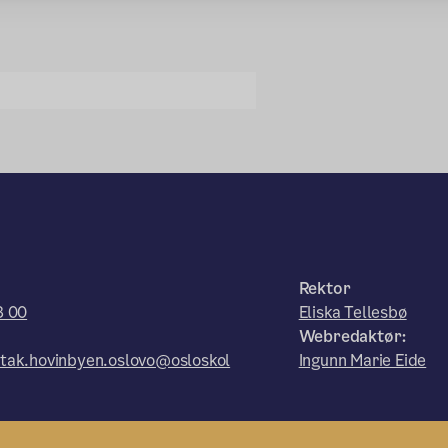
Rektor
3 00
Eliska Tellesbø
Webredaktør:
tak.hovinbyen.oslovo@osloskol
Ingunn Marie Eide