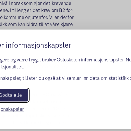
ivå i norsk som gjør det krevende
ne. I tillegg er det
krav om B2 for
o kommune og utenfor. Vi er derfor
ikk som kan bidra til at våre kjære
er informasjonskapsler
nteren 23/24 til å også gjelde vg2.
rer er inne noen timer i uka i hver
ngere og være trygt, bruker Osloskolen informasjonskapsler. N
dra med læringsstrategier og høy
ksjonalitet.
 å utvikle språket sitt og lære seg
nskapsler, tillater du også at vi samler inn data om statistikk
lærere fra Skullerud VO, og våre
Godta alle
vi bygd en breddekompetanse i
l også tilsette en lærer i 100 %
sjonskapsler
fesjonsfellesskapet skal vi sammen
re skoler vil kunne ha glede av i