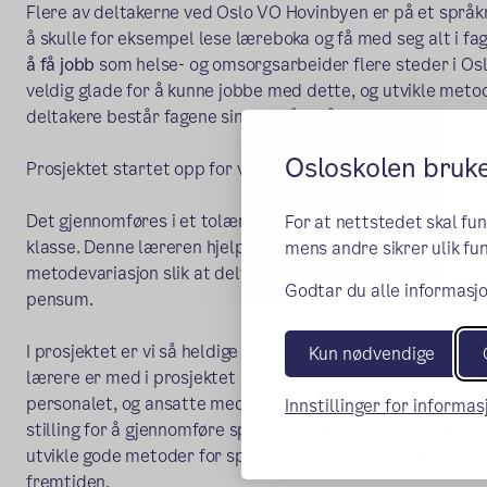
Flere av deltakerne ved Oslo VO Hovinbyen er på et språkn
å skulle for eksempel lese læreboka og få med seg alt i fage
å få jobb
som helse- og omsorgsarbeider flere steder i Osl
veldig glade for å kunne jobbe med dette, og utvikle metod
deltakere består fagene sine og når målene sine.
Osloskolen bruk
Prosjektet startet opp for vg1 i august 2023 og utvides vi
Det gjennomføres i et tolærersystem, hvor en språkstøttelæ
For at nettstedet skal fu
klasse. Denne læreren hjelper med å forenkle språket, bi
mens andre sikrer ulik fun
metodevariasjon slik at deltakerne får mange muligheter til
Godtar du alle informasjo
pensum.
I prosjektet er vi så heldige å få samarbeide med to norsk
Kun nødvendige
lærere er med i prosjektet i ulik grad. På dette viset får 
personalet, og ansatte med ulik bakgrunn bidrar inn. Vi ska
Innstillinger for informa
stilling for å gjennomføre språkstøtte på vg2. I dette pro
utvikle gode metoder for språkstøtte, og dette håper vi fle
fremtiden.