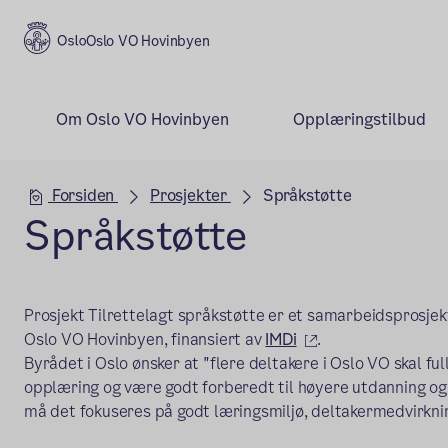
Oslo VO Hovinbyen
Om Oslo VO Hovinbyen
Opplæringstilbud
Hovedseksjon
Forsiden
Prosjekter
Språkstøtte
Språkstøtte
Prosjekt Tilrettelagt språkstøtte er et samarbeidsprosje
(ekstern lenke)
Oslo VO Hovinbyen, finansiert av
IMDi
.
Byrådet i Oslo ønsker at "flere deltakere i Oslo VO skal f
opplæring og være godt forberedt til høyere utdanning og 
må det fokuseres på godt læringsmiljø, deltakermedvirkn