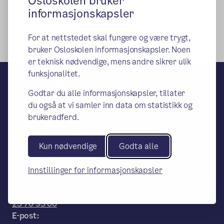
Osloskolen bruker
Språkstøtte
informasjonskapsler
For at nettstedet skal fungere og være trygt,
bruker Osloskolen informasjonskapsler. Noen
er teknisk nødvendige, mens andre sikrer ulik
funksjonalitet.
Oslo VO Hovinbyen
Godtar du alle informasjonskapsler, tillater
– en del av Osloskolen
du også at vi samler inn data om statistikk og
brukeradferd.
Besøks- og leveringsadresse:
Oslo Voksenopplæring Hovinbyen,
Kabelgata 8, 0581 Oslo
Kun nødvendige
Godta alle
Postadresse:
Oslo Voksenopplæring Hovinbyen,
Innstillinger for informasjonskapsler
Kabelgata 8, 0581 Oslo
Telefon:
23 70 93 00
E-post: